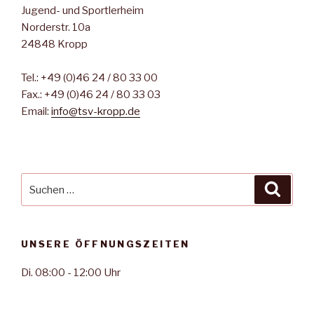
n
Jugend- und Sportlerheim
e
-
Norderstr. 10a
u
N
24848 Kropp
n
a
d
v
Tel.: +49 (0)46 24 / 80 33 00
A
i
Fax.: +49 (0)46 24 / 80 33 03
n
Email:
info@tsv-kropp.de
g
s
a
t
i
i
c
Suche
o
Suche
h
nach:
n
t
e
UNSERE ÖFFNUNGSZEITEN
n
,
Di. 08:00 - 12:00 Uhr
N
a