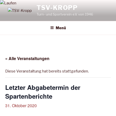
Zum
TSV-KROPP
Inhalt
Turn- und Sportverein e.V. von 1946
springen
Menü
« Alle Veranstaltungen
Diese Veranstaltung hat bereits stattgefunden.
Letzter Abgabetermin der
Spartenberichte
31. Oktober 2020