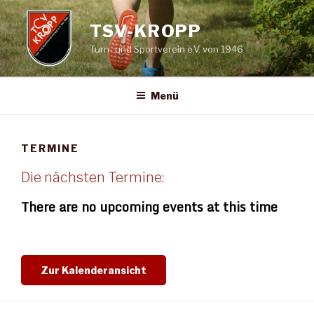
Zum
Inhalt
TSV-KROPP
springen
Turn- und Sportverein e.V. von 1946
Menü
TERMINE
Die nächsten Termine:
There are no upcoming events at this time
Zur Kalenderansicht