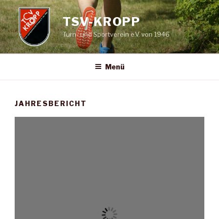
Zum
Inhalt
TSV-KROPP
springen
Turn- und Sportverein e.V. von 1946
Menü
JAHRESBERICHT