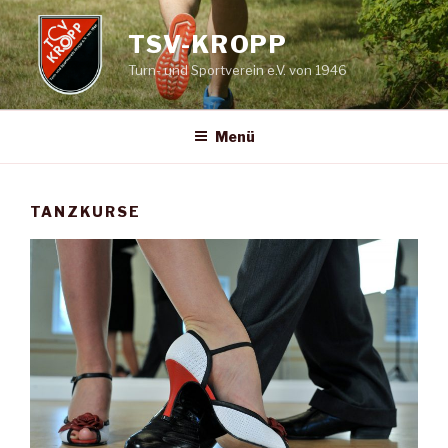
Zum
Inhalt
TSV-KROPP
springen
Turn- und Sportverein e.V. von 1946
Menü
TANZKURSE