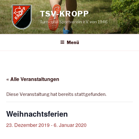
Zum
Inhalt
TSV-KROPP
springen
Turn- und Sportverein e.V. von 1946
Menü
« Alle Veranstaltungen
Diese Veranstaltung hat bereits stattgefunden.
Weihnachtsferien
23. Dezember 2019
-
6. Januar 2020