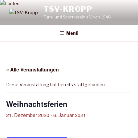
Zum
TSV-KROPP
Inhalt
Turn- und Sportverein e.V. von 1946
springen
Menü
« Alle Veranstaltungen
Diese Veranstaltung hat bereits stattgefunden.
Weihnachtsferien
21. Dezember 2020
-
6. Januar 2021