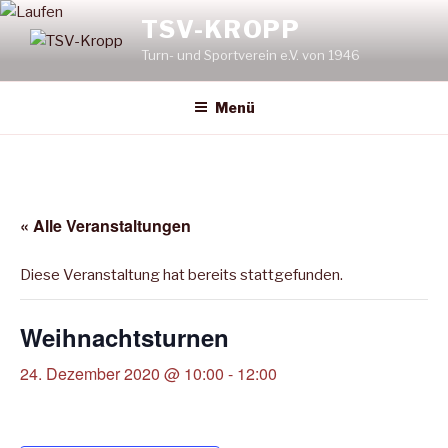
Zum
TSV-KROPP
Inhalt
Turn- und Sportverein e.V. von 1946
springen
Menü
« Alle Veranstaltungen
Diese Veranstaltung hat bereits stattgefunden.
Weihnachtsturnen
24. Dezember 2020 @ 10:00
-
12:00