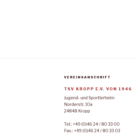
t
g
e
e
i
n
n
g
S
e
b
u
e
c
n
.
h
S
VEREINSANSCHRIFT
e
u
c
TSV KROPP E.V. VON 1946
u
h
Jugend- und Sportlerheim
n
e
Norderstr. 10a
n
24848 Kropp
d
a
A
c
Tel.: +49 (0)46 24 / 80 33 00
h
Fax.: +49 (0)46 24 / 80 33 03