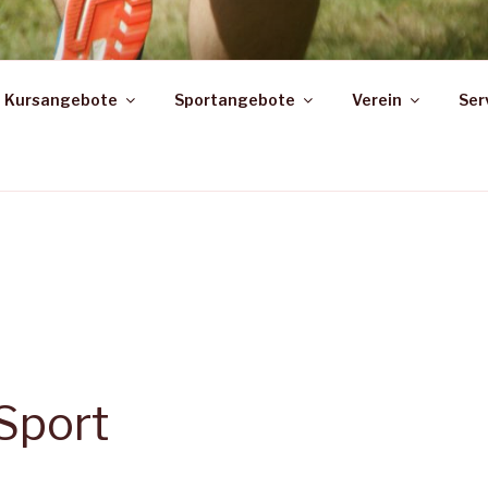
KROPP
Kursangebote
Sportangebote
Verein
Ser
tverein e.V. von 1946
Sport