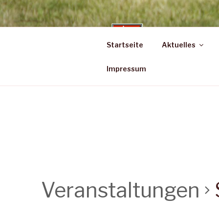
Zum
Inhalt
springen
TSV-
Startseite
Aktuelles
Turn- und Spor
Impressum
Veranstaltungen