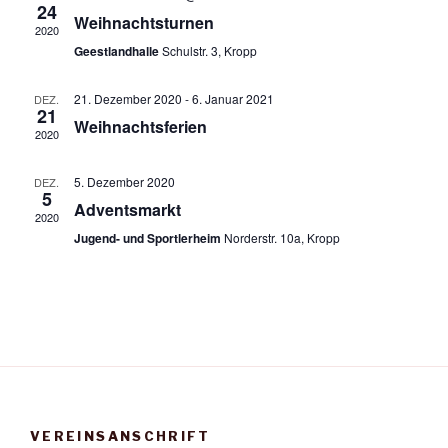
n
24
s
m
Weihnachtsturnen
2020
s
t
w
Geestlandhalle
Schulstr. 3, Kropp
t
a
ä
a
h
l
21. Dezember 2020
-
6. Januar 2021
DEZ.
21
l
l
t
Weihnachtsferien
2020
e
u
t
n
n
u
5. Dezember 2020
DEZ.
.
g
5
n
Adventsmarkt
A
2020
g
Jugend- und Sportlerheim
Norderstr. 10a, Kropp
n
e
s
n
i
S
c
u
h
t
c
e
h
n
e
VEREINSANSCHRIFT
-