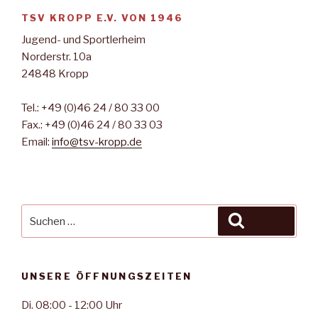
u
N
TSV KROPP E.V. VON 1946
n
a
Jugend- und Sportlerheim
d
v
Norderstr. 10a
A
i
24848 Kropp
n
g
s
a
Tel.: +49 (0)46 24 / 80 33 00
t
i
Fax.: +49 (0)46 24 / 80 33 03
i
c
Email:
info@tsv-kropp.de
o
h
n
t
e
Suche
Suchen
n
nach:
,
N
UNSERE ÖFFNUNGSZEITEN
a
v
Di. 08:00 - 12:00 Uhr