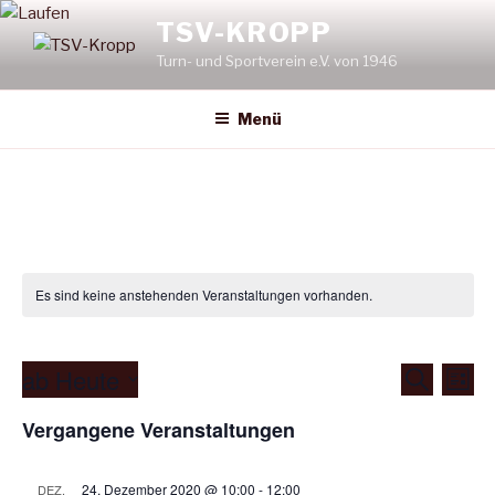
Zum
TSV-KROPP
Inhalt
Turn- und Sportverein e.V. von 1946
springen
Menü
Es sind keine anstehenden Veranstaltungen vorhanden.
ab Heute
V
V
S
L
u
e
e
i
D
c
Vergangene Veranstaltungen
s
r
a
r
h
t
e
a
t
a
e
n
u
24. Dezember 2020 @ 10:00
-
12:00
DEZ.