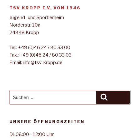
u
N
TSV KROPP E.V. VON 1946
n
a
Jugend- und Sportlerheim
d
v
Norderstr. 10a
A
i
24848 Kropp
n
g
s
a
Tel.: +49 (0)46 24 / 80 33 00
t
i
Fax.: +49 (0)46 24 / 80 33 03
i
c
Email:
info@tsv-kropp.de
o
h
n
t
e
Suche
Suchen
n
nach:
,
N
UNSERE ÖFFNUNGSZEITEN
a
v
Di. 08:00 - 12:00 Uhr