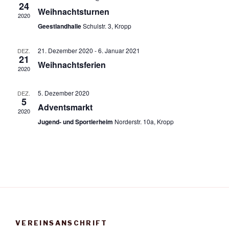
n
24
s
m
Weihnachtsturnen
2020
s
t
w
Geestlandhalle
Schulstr. 3, Kropp
t
a
ä
a
h
l
21. Dezember 2020
-
6. Januar 2021
DEZ.
21
l
l
t
Weihnachtsferien
2020
e
u
t
n
n
u
5. Dezember 2020
DEZ.
.
g
5
n
Adventsmarkt
A
2020
g
Jugend- und Sportlerheim
Norderstr. 10a, Kropp
n
e
s
n
i
S
c
u
h
t
c
e
h
n
e
VEREINSANSCHRIFT
-