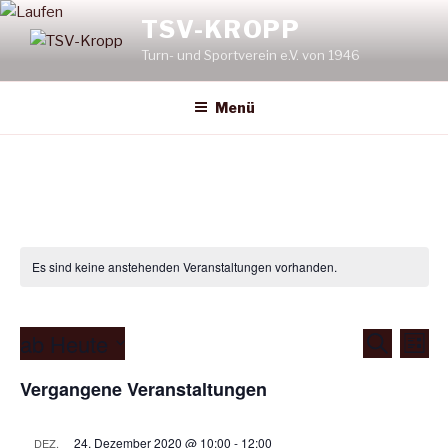
Zum
TSV-KROPP
Inhalt
Turn- und Sportverein e.V. von 1946
springen
Menü
Es sind keine anstehenden Veranstaltungen vorhanden.
ab Heute
V
V
S
L
u
e
e
i
D
c
Vergangene Veranstaltungen
s
r
a
r
h
t
e
a
t
a
e
n
u
24. Dezember 2020 @ 10:00
-
12:00
DEZ.